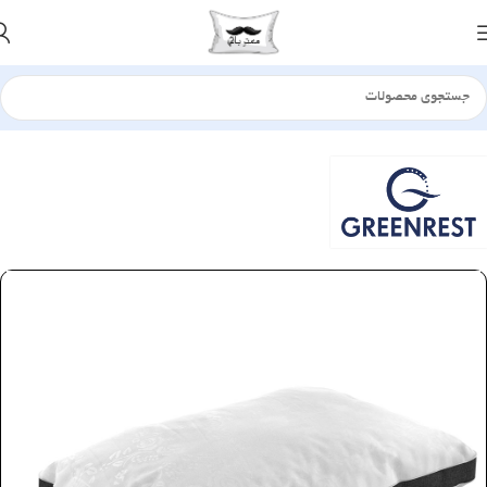
خانه
بالش
الیافی