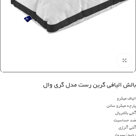
بزرگنمایی تصویر
بالش الیافی گرین رست مدل گری وال
الیاف میکرو
پارچه میکرو ساتن
آنتی باکتریال
ضد حساسیت
آنتی آلرژی
رویه زیپ دار