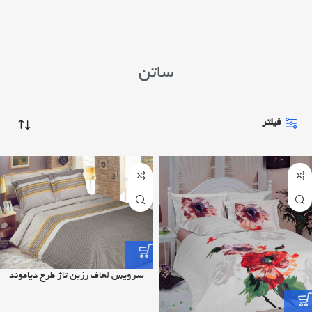
ساتن
فیلتر
سرویس لحاف رزین تاژ طرح دیاموند