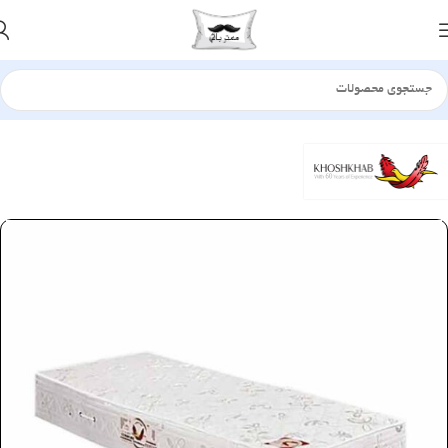
خانه
تشک
فنر متصل