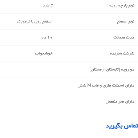
نوع پارچه رویه
ژاکارد
نوع اسفنج
اسفنج رول با ترموباند
مدت ضمانت
60 ماه
شرکت سازنده
خوشخواب
دو رویه (تابستان-زمستان)
دارای اسکلت فلزی و قاب M شکل
دارای فنر منفصل
تماس بگیرید