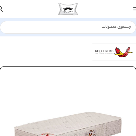
خانه
تشک
فنر منفصل