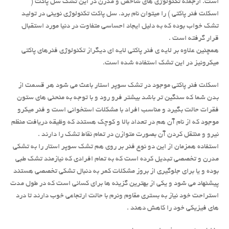
است. ازجمله تکنولوژی های شاخص و مدرن در این تشک سل پاکت (
اسکلت فنر پاکتی ) را میتوان نام برد. سل پاکت تکنولوژی نوینی در تولید
تشک خواب بوده که به دلیل ایجاد احساسی متفاوت در دنیا مورد استقبال
قرار گرفته است .
همچنین علاوه بر لایه ی فنر پاکتی لایه ای دیگراز تکنولوژی فنرهای پاکتی
میکرونیز در این تشک استفاده شده است.
اسکلت فنر پاکتی موجود در تشک سوپر استار باعث می شود هر قسمت از
بدن شما که سنگین تر باشد بیشتر فرو رود و با توجه به منحنی های ستون
فقرات حالت بگیرد و مناسب افراد با مشکلات استخوانی است و فنر میکرو
موجود که از نام آن هم در تعداد بالا و کوچک هستند که وظیقه دریافت منظم
نیرو و منتقل کردن آن بصورت متوازن در تمام نقاط تشک را دارند .
استفاده همزمان از این دو نوع فنر بر روی هم تشک سوپر استار را به تشکی
مدرن و تخصصی تبدیل کرده است که به تمام افرادی که نیازمند تشک طبی
بوده و یا برای جلوگیری از بروز مشکلات کمر به دنبال تشکی تخصصی هستند
پیشنهاد می شود و یکی از بهترین گزینه ها برای کسانی است که در طول مدت
استراحت خود نیاز به بستری مقاوم ونرم با حالت ارتجاعی خوب دارند تا درد
های فیزیکی خود را کاهش دهند .