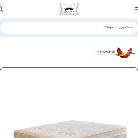
خانه
تشک
فنر منفصل