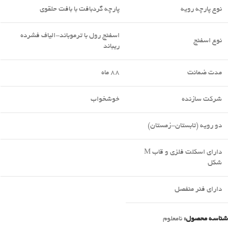
نوع پارچه رویه
پارچه گردبافت با بافت حلقوی
اسفنج رول با ترموباند-الیاف فشرده
نوع اسفنج
ریباند
مدت ضمانت
88 ماه
شرکت سازنده
خوشخواب
دو رویه (تابستان-زمستان)
دارای اسکلت فلزی و قاب M
شکل
دارای فنر منفصل
شناسه محصول:
نامعلوم