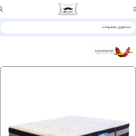
خانه
تشک
طبی فنری