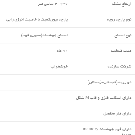
ارتفاع تشک
37+-2 سانتی متر
نوع پارچه رویه
پارچه بیوریتمیک با خاصیت انرژی زایی
نوع اسفنج
اسفنج هوشمند(مموری فوم)
مدت ضمانت
99 ماه
شرکت سازنده
خوشخواب
دو رویه (تابستان-زمستان)
دارای اسکلت فلزی و قاب M شکل
دارای فنر منفصل
دارای فوم هوشمند memory