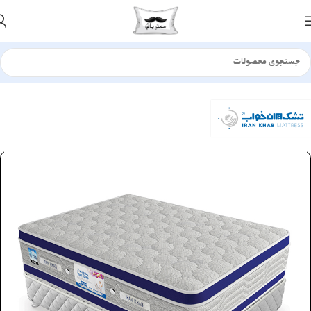
خانه
تشک
طبی فنری