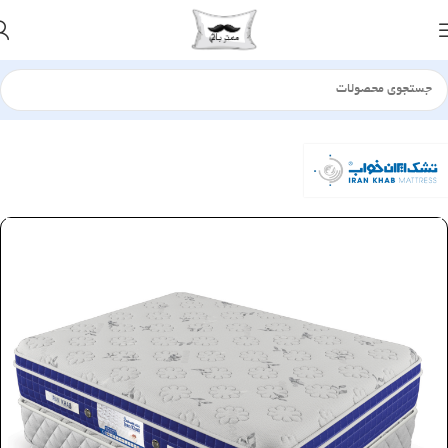
خانه
تشک
طبی فنری