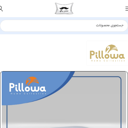
خانه
بالش
الیافی