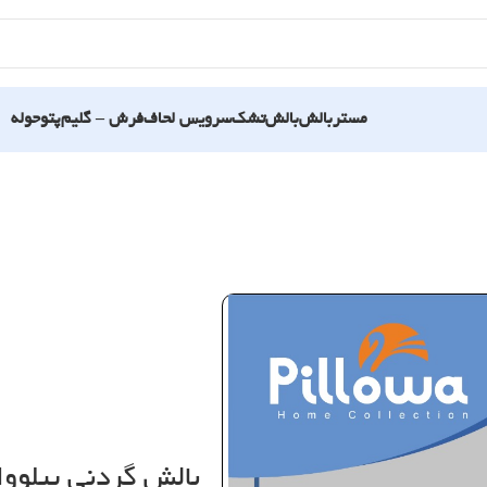
مستربالش
بالش
تشک
سرویس لحاف
فرش – گلیم
پتو
حوله
بالش گردنی پیلووا