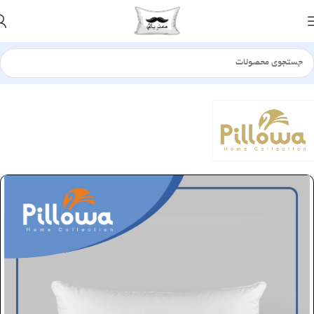
خانه
بالش
الیافی