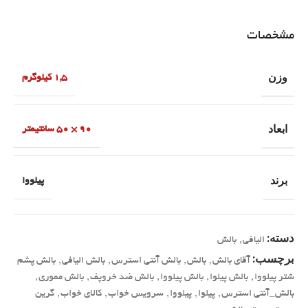
مشخصات
وزن
1,5 کیلوگرم
ابعاد
90 × 50 سانتیمتر
برند
پیلووا
دسته:
الیافی
,
بالش
برچسب:
آقای بالش
,
بالش
,
بالش آنتی استرس
,
بالش الیافی
,
بالش پشم
شتر پیلووا
,
بالش پیلوا
,
بالش پیلووا
,
بالش ضد خروپف
,
بالش مموری
,
بالش_آنتی استرس
,
پیلوا
,
پیلووا
,
سرویس خواب
,
کالای خواب
,
گرین