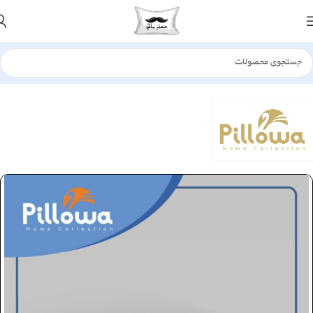
خانه
بالش
الیافی