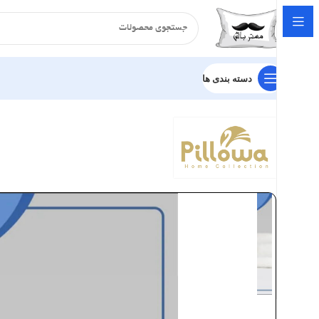
دسته بندی ها
خانه
بالش
الیافی
بالش ضد خروپف پیلووا