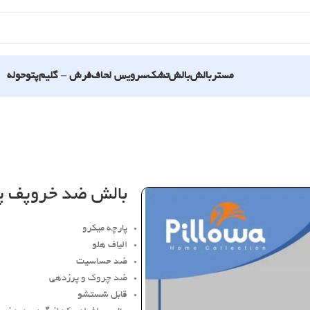
مستربالش
بالش
تشک
سرویس لحاف
فرش – گلیم
پتو
حوله
بالش ضد خروپف پی
پارچه میکرو
الیاف هلو
ضد حساسیت
ضد چروک و پرزدهی
قابل شستشو