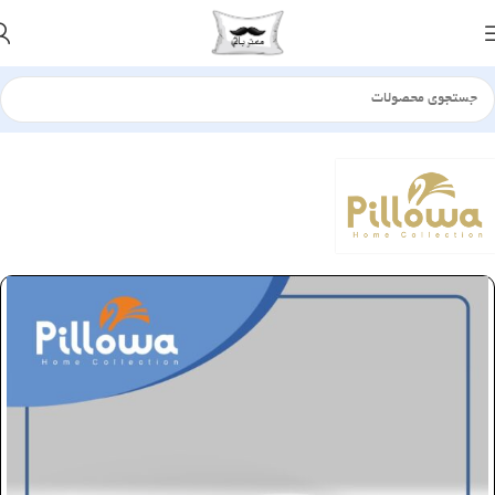
خانه
بالش
الیافی