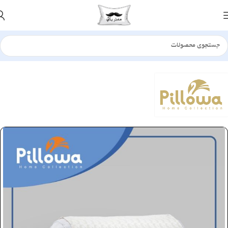
خانه
بالش
الیافی