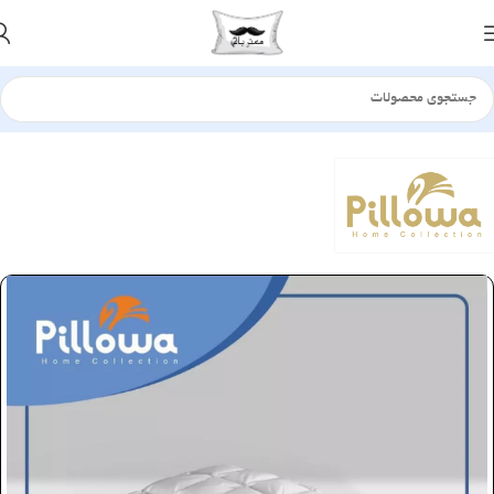
خانه
بالش
الیافی