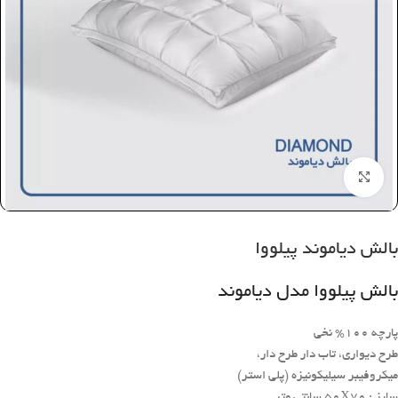
بزرگنمایی تصویر
بالش دیاموند پیلووا
بالش پیلووا مدل دیاموند
پارچه 100% نخی
طرح دیواری، تاب دار طرح دار،
میکروفیبر سیلیکونیزه (پلی استر)
سایز : 50X70 سانتی متر