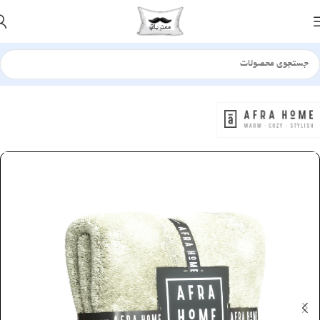
خانه
پتو
چهارفصل