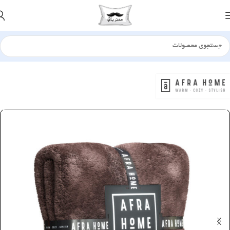
خانه
پتو
چهارفصل