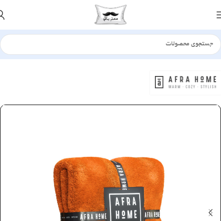
خانه
پتو
چهارفصل