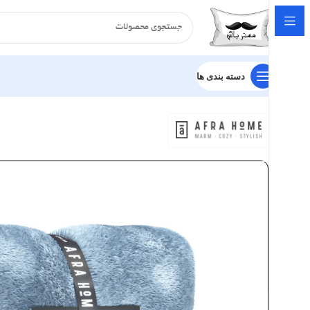
دسته بندی ها
خانه
پتو
چهارفصل
پتوی افراهوم مدل چهار فصل – رنگ طوسی روشن