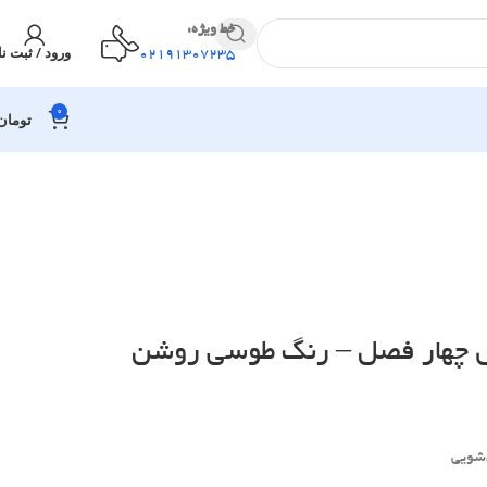
خط ویژه:
ورود / ثبت نا
02191307235
0
تومان
ل چهار فصل – رنگ طوسی روشن
‌شویی