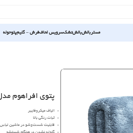
مستربالش
بالش
تشک
سرویس لحاف
فرش – گلیم
پتو
حوله
پتوی افراهوم مد
الیاف میکروفایبر
ثبات رنگی بالا
قابلیت شست‌وشو در ماشین لباس
گلوله نشدن درهنگام شستشو