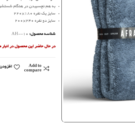
به هم نچسبیدن در هنگام شستشو
سایز یک نفره 180×220
سایز دو نفره 240×200
شناسه محصول:
AH--10
در حال حاضر این محصول در انبار
Add to
افزودن 
compare