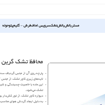
مستربالش
بالش
تشک
سرویس لحاف
فرش – گلیم
پتو
حوله
محافظ تشک گرین 
پارچه روی آن از جنس گردباف سه 
لایه‌های زیری کاور تشک، از جنس TPU (تی پی یو) است.
این ماده با خاصیت چسبندگی و شیمیا
تشک می‌شود.
دیواره کاور تشک، از تور کش‌دار بوده و تا ارتفاع 40 سان
به دلیل ایجاد گردش هوای مناسب د