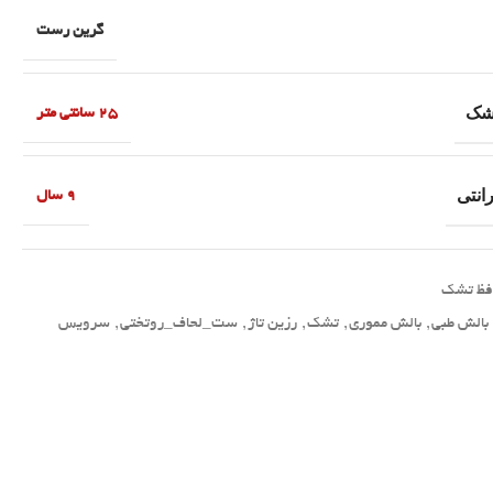
گرین رست
تشک
25 سانتی متر
انتی
9 سال
فظ تشک
بالش طبی
,
بالش مموری
,
تشک
,
رزین تاژ
,
ست_لحاف_روتختی
,
سرویس