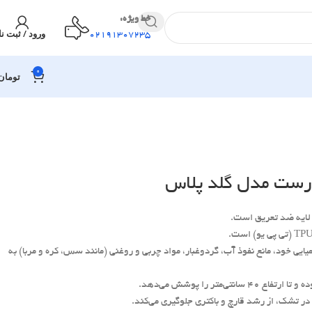
خط ویژه:
ورود / ثبت نا
02191307235
0
تومان
رست مدل گلد پلاس
لایه ضد تعریق است.
یی خود، مانع نفوذ آب، گردوغبار، مواد چربی و روغنی (مانند سس، کره و مربا) به
تی‌متر را پوشش می‌دهد.
ر تشک، از رشد قارچ و باکتری جلوگیری می‌کند.