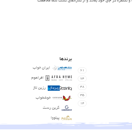
 تکنفره در جای خود بماند و از کناره‌های تشک شما محافظت
برندها
ایران خواب
61
افراهوم
74
48
رزین تاژ
35
خوشخواب
14
گرین رست
پیلووا