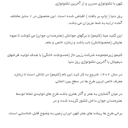
کهن با تکنولوژی مدرن و از آخرین تکنولوژی
روز دنیا ( چاپ بر بافت ) اقباض شده است .این محصول در 7 سایز مختلف
آماده ارایه به شما عزیزان می باشد.
این گنبد مینا (کلیمو) با برگهای جوانش (هنرمندان جوان) می کوشد تا میوه
هایش (محصولاتش) ناب باشد و زبانزد خاص و عام.
کلیمو زیرمجموعه شرکت رزین تاژ (منسوجات خانگی) با هدف تولید فرشهای
دیجیتال با آخرین تکنولوژی روز دنیا
در سال 1402 شروع به کار کرد.این نام (کلیمو) در تلاش است تا زبانزد
معرف خاص ترین طرح ها در سطح بین المللی
در میان آشنایان به هنر و آثار هنری باشد.طرح های تولیدی تماما توسط
هنرمندان جوان داخل کشور گزیده شده و در
برخی طرح ها ریشه های هنر کهن ایران زمین به وضوح قابل شناسایی است.