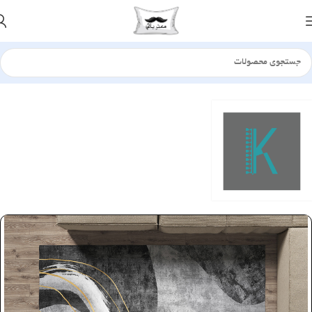
خانه
فرش - گلیم
کلیمو