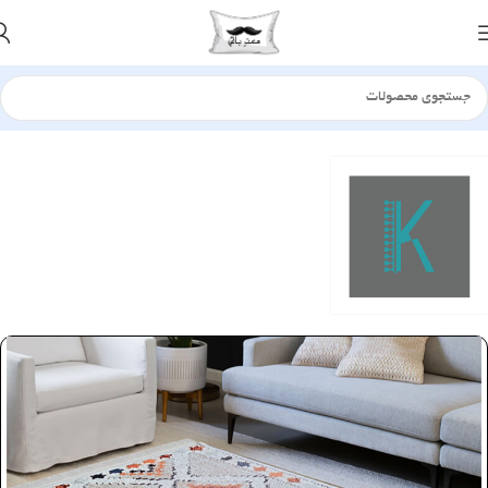
خانه
فرش - گلیم
کلیمو