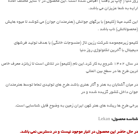
روز دنیا ( چاپ بر بافت ) اقباض شده است .این محصول در 7 سایز مختلف آماده
ارایه به شما عزیزان می باشد.
این گنبد مینا (کلیمو) با برگهای جوانش (هنرمندان جوان) می کوشد تا میوه هایش
(محصولاتش) ناب باشد .
کلیمو زیرمجموعه شرکت رزین تاژ (منسوجات خانگی) با هدف تولید فرشهای
دیجیتال با آخرین تکنولوژی روز دنیا
در سال 1402 شروع به کار کرد.این نام (کلیمو) در تلاش است تا زبانزد معرف خاص
ترین طرح ها در سطح بین المللی
در میان آشنایان به هنر و آثار هنری باشد.طرح های تولیدی تماما توسط هنرمندان
جوان داخل کشور گزیده شده و در
برخی طرح ها ریشه های هنر کهن ایران زمین به وضوح قابل شناسایی است.
شناسه محصول:
Lekan
در حال حاضر این محصول در انبار موجود نیست و در دسترس نمی باشد.