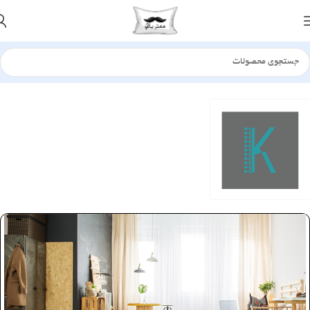
خانه
فرش - گلیم
کلیمو