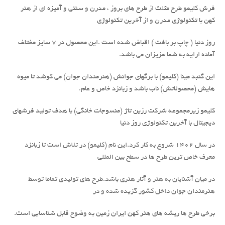
فرش کلیمو طرح مثلث از طرح های بروز ، مدرن و سنتی و آمیزه ای از هنر
کهن با تکنولوژی مدرن و از آخرین تکنولوژی
روز دنیا ( چاپ بر بافت ) اقباض شده است .این محصول در 7 سایز مختلف
آماده ارایه به شما عزیزان می باشد.
این گنبد مینا (کلیمو) با برگهای جوانش (هنرمندان جوان) می کوشد تا میوه
هایش (محصولاتش) ناب باشد و زبانزد خاص و عام.
کلیمو زیرمجموعه شرکت رزین تاژ (منسوجات خانگی) با هدف تولید فرشهای
دیجیتال با آخرین تکنولوژی روز دنیا
در سال 1402 شروع به کار کرد.این نام (کلیمو) در تلاش است تا زبانزد
معرف خاص ترین طرح ها در سطح بین المللی
در میان آشنایان به هنر و آثار هنری باشد.طرح های تولیدی تماما توسط
هنرمندان جوان داخل کشور گزیده شده و در
برخی طرح ها ریشه های هنر کهن ایران زمین به وضوح قابل شناسایی است.