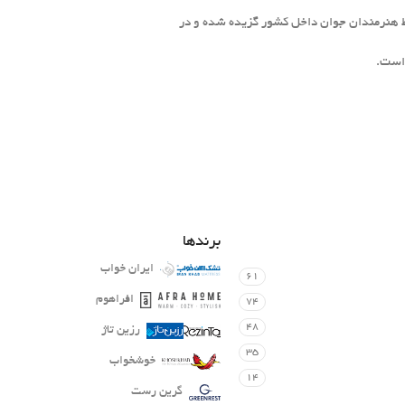
وسط هنرمندان جوان داخل کشور گزیده شده و در
 است.
برندها
ایران خواب
61
افراهوم
74
48
رزین تاژ
35
خوشخواب
14
گرین رست