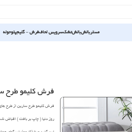
مستربالش
بالش
تشک
سرویس لحاف
فرش – گلیم
پتو
حوله
فرش کلیمو طرح س
فرش کلیمو طرح سارین از طرح های ب
روز دنیا ( چاپ بر بافت ) اقباض شده است .این محصول در 7 سایز