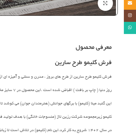
Email
بزرگنمایی تصویر
Instagram
WhatsApp
معرفی محصول
فرش کلیمو طرح سارین
فرش کلیمو طرح سارین از طرح های بروز ، مدرن و سنتی و آمیزه ای از
روز دنیا ( چاپ بر بافت ) اقباض شده است .این محصول در 7 سایز مختلف آماده ارایه به شما عزیزان می باشد.
این گنبد مینا (کلیمو) با برگهای جوانش (هنرمندان جوان) می کوشد ت
کلیمو زیرمجموعه شرکت رزین تاژ (منسوجات خانگی) با هدف تولید فرش
در سال 1402 شروع به کار کرد.این نام (کلیمو) در تلاش است تا زبانزد معرف خاص ترین طرح ها در سطح بین المللی