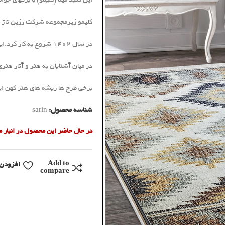
این گنبد مینا (کلیمو) با برگهای 
کلیمو زیرمجموعه شرکت رزین تاژ (
در سال 1402 شروع به کار کرد.این نام (کلیمو) در تلاش است تا زبانزد معرف خاص ترین طرح ها در سطح بین المللی
در میان آشنایان به هنر و آثار ه
برخی طرح ها ریشه های هنر کهن ا
شناسه محصول:
sarin
در حال حاضر این محصول در انبار
Add to
افزودن 
compare