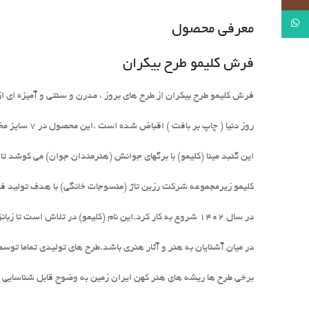
WhatsApp
معرفی محصول
فرش کلیمو طرح بیکران
فرش کلیمو طرح بیکران از طرح های بروز ، مدرن و سنتی و آمیزه ای از
روز دنیا ( چاپ بر بافت ) اقباض شده است .این محصول در 7 سایز مختلف آماده ارایه به شما عزیزان می باشد.
این گنبد مینا (کلیمو) با برگهای جوانش (هنرمندان جوان) می کوشد ت
کلیمو زیرمجموعه شرکت رزین تاژ (منسوجات خانگی) با هدف تولید فرش
در سال 1402 شروع به کار کرد.این نام (کلیمو) در تلاش است تا زبانزد معرف خاص ترین طرح ها در سطح بین المللی
در میان آشنایان به هنر و آثار هنری باشد.طرح های تولیدی تماما ت
برخی طرح ها ریشه های هنر کهن ایران زمین به وضوح قابل شناسایی