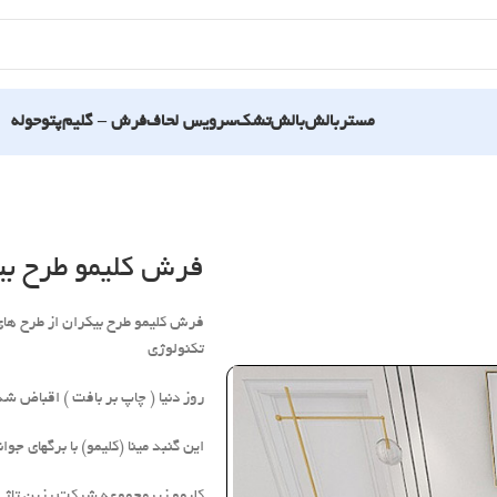
مستربالش
بالش
تشک
سرویس لحاف
فرش – گلیم
پتو
حوله
فرش کلیمو طرح بی
فرش کلیمو طرح بیکران از طرح های 
تکنولوژی
روز دنیا ( چاپ بر بافت ) اقباض شده است .این محصول در 7 سایز
این گنبد مینا (کلیمو) با برگهای 
کلیمو زیرمجموعه شرکت رزین تاژ (