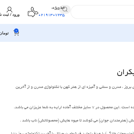
خط ویژه:
ورود / ثبت نا
02191307235
0
تومان
کران
بروز ، مدرن و سنتی و آمیزه ای از هنر کهن با تکنولوژی مدرن و از آخرین
 مختلف آماده ارایه به شما عزیزان می باشد.
جوانش (هنرمندان جوان) می کوشد تا میوه هایش (محصولاتش) ناب باشد .
منسوجات خانگی) با هدف تولید فرشهای دیجیتال با آخرین تکنولوژی روز دنیا