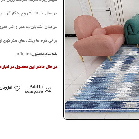
در سال 1402 شروع به کار کرد.این نام (کلیمو) در تلاش است تا زبانزد معرف خاص ترین طرح ها در سطح بین المللی
در میان آشنایان به هنر و آثار ه
برخی طرح ها ریشه های هنر کهن ا
شناسه محصول:
infinite
در حال حاضر این محصول در انبار
Add to
افزودن 
compare