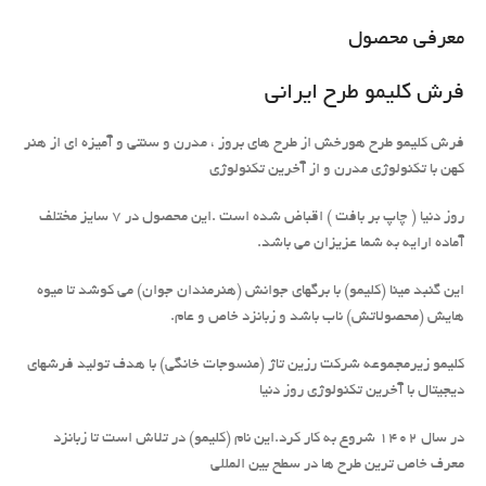
معرفی محصول
فرش کلیمو طرح ایرانی
فرش کلیمو طرح هورخش از طرح های بروز ، مدرن و سنتی و آمیزه ای از هنر
کهن با تکنولوژی مدرن و از آخرین تکنولوژی
روز دنیا ( چاپ بر بافت ) اقباض شده است .این محصول در 7 سایز مختلف
آماده ارایه به شما عزیزان می باشد.
این گنبد مینا (کلیمو) با برگهای جوانش (هنرمندان جوان) می کوشد تا میوه
هایش (محصولاتش) ناب باشد و زبانزد خاص و عام.
کلیمو زیرمجموعه شرکت رزین تاژ (منسوجات خانگی) با هدف تولید فرشهای
دیجیتال با آخرین تکنولوژی روز دنیا
در سال 1402 شروع به کار کرد.این نام (کلیمو) در تلاش است تا زبانزد
معرف خاص ترین طرح ها در سطح بین المللی