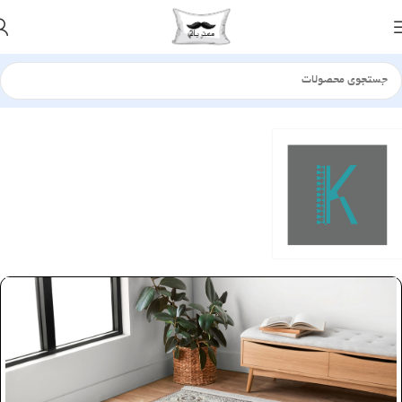
خانه
فرش - گلیم
کلیمو