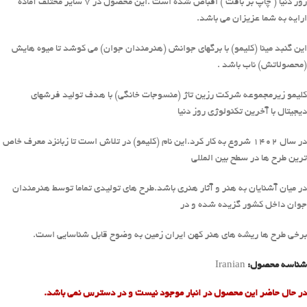
روز دنیا ( چاپ بر بافت ) اقباض شده است .این محصول در 7 سایز مختلف آماده
ارایه به شما عزیزان می باشد.
این گنبد مینا (کلیمو) با برگهای جوانش (هنرمندان جوان) می کوشد تا میوه هایش
(محصولاتش) ناب باشد .
کلیمو زیرمجموعه شرکت رزین تاژ (منسوجات خانگی) با هدف تولید فرشهای
دیجیتال با آخرین تکنولوژی روز دنیا
در سال 1402 شروع به کار کرد.این نام (کلیمو) در تلاش است تا زبانزد معرف خاص
ترین طرح ها در سطح بین المللی
در میان آشنایان به هنر و آثار هنری باشد.طرح های تولیدی تماما توسط هنرمندان
جوان داخل کشور گزیده شده و در
برخی طرح ها ریشه های هنر کهن ایران زمین به وضوح قابل شناسایی است.
شناسه محصول:
Iranian
در حال حاضر این محصول در انبار موجود نیست و در دسترس نمی باشد.