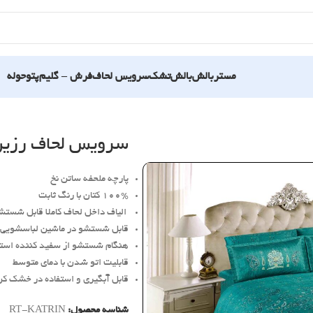
مستربالش
بالش
تشک
سرویس لحاف
فرش – گلیم
پتو
حوله
سرویس لحاف رزین 
پارچه ملحفه ساتن نخ
100% کتان با رنگ ثابت
الیاف داخل لحاف کاملا قابل شستش
قابل شستشو در ماشین لباسشویی
هنگام شستشو از سفید کننده استف
قابلیت اتو شدن با دمای متوسط
قابل آبگیری و استفاده در خشک کن
شناسه محصول:
RT-KATRIN