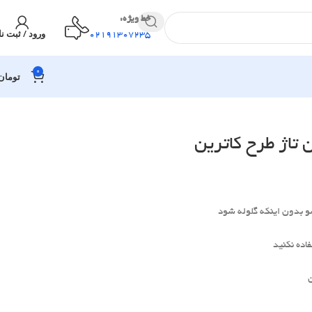
خط ویژه:
ورود / ثبت نا
02191307235
0
تومان
تاژ طرح کاترین
و بدون اینکه گلوله شود
اده نکنید