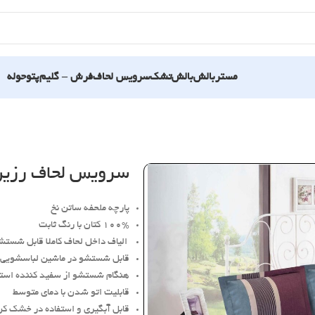
مستربالش
بالش
تشک
سرویس لحاف
فرش – گلیم
پتو
حوله
سرویس لحاف رزین ت
پارچه ملحفه ساتن نخ
100% کتان با رنگ ثابت
الیاف داخل لحاف کاملا قابل شستش
قابل شستشو در ماشین لباسشویی
هنگام شستشو از سفید کننده استف
قابلیت اتو شدن با دمای متوسط
قابل آبگیری و استفاده در خشک کن