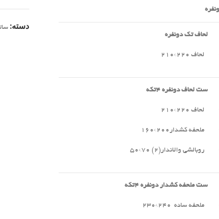
نفره
دسته:
سات
لحاف تک دونفره
لحاف ۲۲۰*۲۱۰
ست لحاف دونفره
۴
تکه
لحاف ۲۲۰*۲۱۰
ملحفه کشدار۲۰۰*۱۶۰
روبالشی والاندار(۲) ۷۰*۵۰
ست ملحفه کشدار دونفره
۴
تکه
ملحفه ساده ۲۴۰*۲۳۰