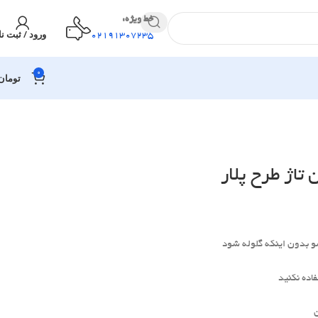
خط ویژه:
ورود / ثبت نا
02191307235
0
تومان
اژ طرح پلار
و بدون اینکه گلوله شود
اده نکنید