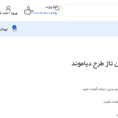
خط ویژه:
ورود / ثبت نا
02191307235
0
تومان
تاژ طرح دیاموند
و بدون اینکه گلوله شود
اده نکنید