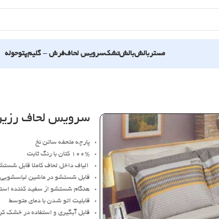
مستربالش
بالش
تشک
سرویس لحاف
فرش – گلیم
پتو
حوله
سرویس لحاف رزین 
پارچه ملحفه ساتن نخ
100% کتان با رنگ ثابت
الیاف داخل لحاف کاملا قابل شستش
قابل شستشو در ماشین لباسشویی
هنگام شستشو از سفید کننده استف
قابلیت اتو شدن با دمای متوسط
قابل آبگیری و استفاده در خشک کن