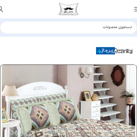
خانه
سرویس لحاف
رانفرس