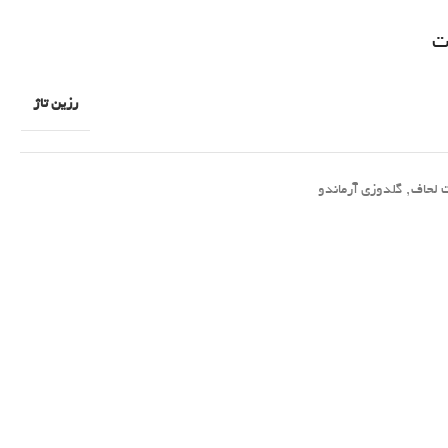
ت
رزین تاژ
لحاف
,
گلدوزی آرماندو