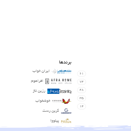
برندها
ایران خواب
61
افراهوم
74
48
رزین تاژ
35
خوشخواب
14
گرین رست
پیلووا