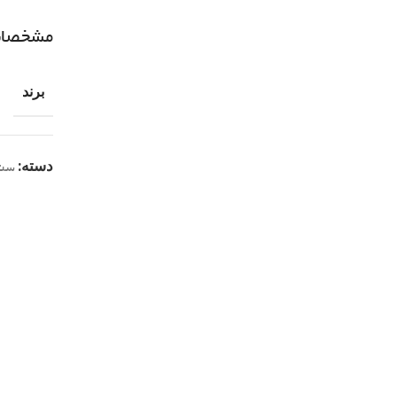
مشخصا
برند
دسته:
ست 