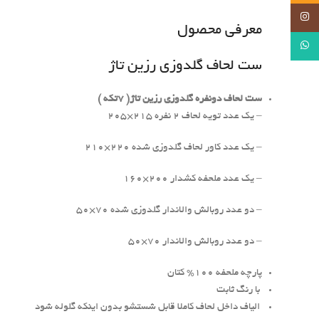
Instagram
معرفی محصول
WhatsApp
ست لحاف گلدوزی رزین تاژ
ست لحاف دونفره گلدوزی رزین تاژ( 7تکه )
– یک عدد تویه لحاف 2 نفره 215×205
– یک عدد کاور لحاف گلدوزی شده 220×210
– یک عدد ملحفه کشدار 200×160
– دو عدد روبالش والاندار گلدوزی شده 70×50
– دو عدد روبالش والاندار 70×50
پارچه ملحفه 100% کتان
با رنگ ثابت
الیاف داخل لحاف کاملا قابل شستشو بدون اینکه گلوله شود