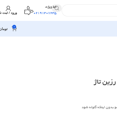
خط ویژه:
ورود / ثبت نا
02191307235
0
تومان
زین تاژ
و بدون اینکه گلوله شود