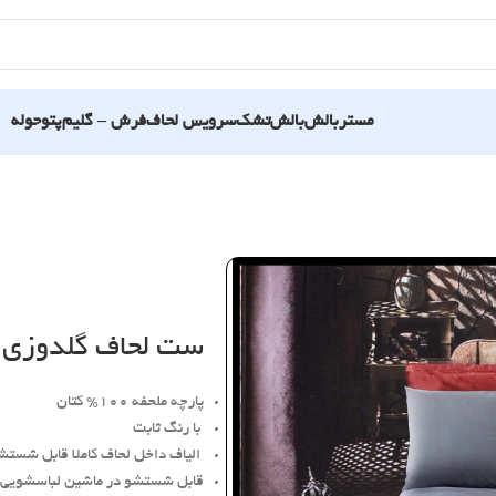
مستربالش
بالش
تشک
سرویس لحاف
فرش – گلیم
پتو
حوله
ن تاژ
ست لحاف گلدوزی ر
پارچه ملحفه 100% کتان
با رنگ ثابت
الیاف داخل لحاف کاملا قابل شستش
قابل شستشو در ماشین لباسشویی