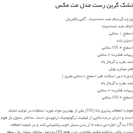
تشک گرین رست مدل مت مکس
پارچه گردباف ضد حساسیت ، آنتی باکتریال
الیاف ضد حساسیت
اسفنج 1 سانتی
اسپان باند
اسفنج HR 4 سانتی
ریباند فشرده 2 سانتی
نمد هارد با گرماژ بالا
فنر میکرو بونل
(دورتا دور اسکلت فنر اسفنج 7سانتی متری )
نمد هارد با گرماژ بالا
ریباند فشرده 2 سانتی
اسفنج HR 4 سانتی
فوم با انعطاف پذیری بالا (HR) یکی از بهترین مواد مورد استفاده در تولید تشک
است و دارای درجه بالایی از کیفیت ارگونومیک ارتوپدی است. ساختار سلول باز فوم
HR به آن اجازه می دهد تا از بدن بسیار خوب پشتیبانی کند و در نتیجه انعطاف
پذیری بالایی داشته باشد. علاوه بر این، فوم HR به دلیل ساختار سلول باز، سطح