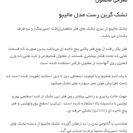
معرفی محصول
تشک گرین رست مدل مالیبو
تشک مالیبو از سری تشک های فنر منفصل(پاکت اسپرینگ) و دو طرف
یکسان می باشد .
فنر بکار رفته از نوع فنر پاکتی پنج ناحیه ای می‌باشد بدین صورت که قسمت
هایی که تحت فشار بیشتری هستند از مفتول ضخیم تر و لایه هایی که وزن
کمتری روی آنهاست از مفتول نازکتر استفاده شده است
با یک لایه ضخیم و با کیفیت اسفنجی دور تا دور اسکلت تقویت شده است که
باعث افزایش طول عمر دیواره های تشک میشود .
جهت حالت پذیری و راحتی بیشتر روی فنر این تشک از لایه اسفنجی یورو
لوکس با دانسیته بالا استفاده شده است . ترکیب اسفنج یورولوکس و فنر
پنج ناحیه ای (5zone) تشکی حرفه ای .
متناسب با آناتومی بدن را به ارمغان آورده .تشک مالیبو از دسته تشک های
پاکت اسپرینگ نسبتا نرم به حساب می آید.