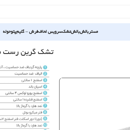
مستربالش
بالش
تشک
سرویس لحاف
فرش – گلیم
پتو
حوله
تشک گرین رست م