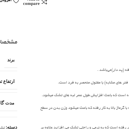
افزودن 
compare
مشخصا
برند
(پد دار)می‌باشد .
ارتفاع 
 فنر های مشابه) با مفتول منحصر به فرد است.
شده است که باعث افزایش طول عمر لبه های تشک میشود.
مدت گار
رماژ بالا به کار رفته که باعث میشود وزن بدن در سطح
دسته:
ر رفته است که به نرمی و راحتی تشک می افزاید علاوه بر
تش