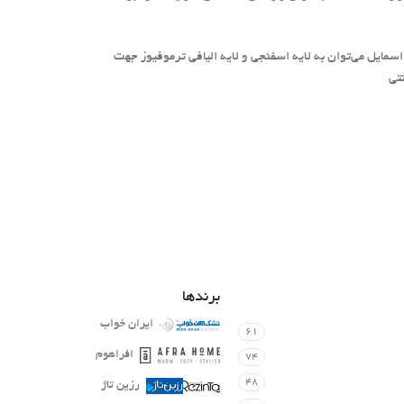
مایل می‌توان به لایه اسفنجی و لایه الیافی ترموفیوز جهت
تی
برندها
ایران خواب
61
افراهوم
74
48
رزین تاژ