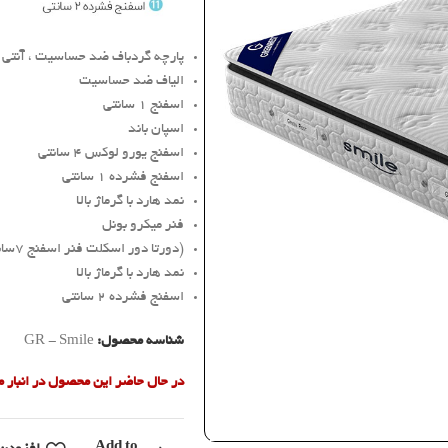
پارچه گردباف ضد حساسیت ، آنتی ب
الیاف ضد حساسیت
اسفنج 1 سانتی
اسپان باند
اسفنج یورو لوکس 4 سانتی
اسفنج فشرده 1 سانتی
نمد هارد با گرماژ بالا
فنر میکرو بونل
(دورتا دور اسکلت فنر اسفنج 7سانتی متری )
نمد هارد با گرماژ بالا
اسفنج فشرده 2 سانتی
شناسه محصول:
GR - Smile
در حال حاضر این محصول در انبار
Add to