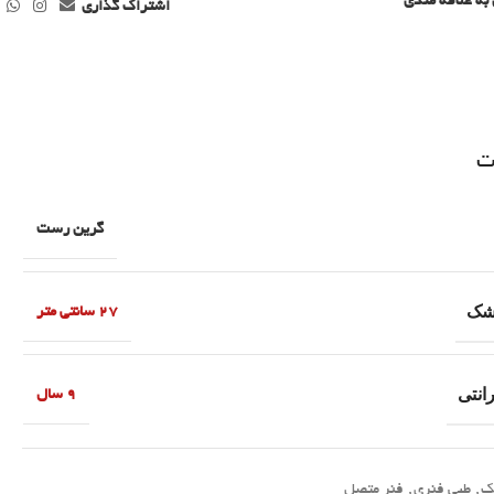
به علاقه مندی
اشتراک گذاری
ت
گرین رست
تشک
27 سانتی متر
انتی
9 سال
ک
,
طبی فنری
,
فنر متصل