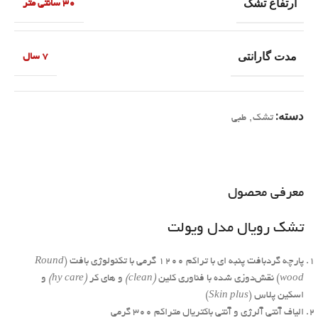
ارتفاع تشک
30 سانتی متر
مدت گارانتی
7 سال
دسته:
تشک
,
طبی
معرفی محصول
تشک رویال مدل ویولت
پارچه گردبافت پنبه ای با تراکم ۱۲۰۰ گرمی با تکنولوژی بافت (
Round
wood
) نقش‌دوزی شده با فناوری کلین
(clean)
و های کر
(hy care)
و
اسکین پلاس (
Skin plus
)
الیاف آنتی آلرژی و آنتی باکتریال متراکم ۳۰۰ گرمی