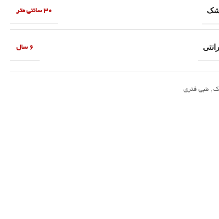
تشک
30 سانتی متر
انتی
6 سال
ک
,
طبی فنری