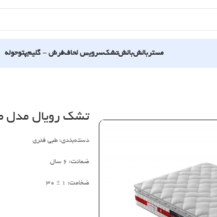
مستربالش
بالش
تشک
سرویس لحاف
فرش – گلیم
پتو
حوله
تشک رویال مدل طبی
دسته‌بندی: طبی فنری
ضمانت: 6 سال
ضخامت: 1 ± 30