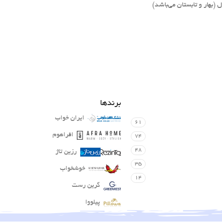
بهار و تابستان می‌باشد)
برندها
ایران خواب
61
افراهوم
74
48
رزین تاژ
35
خوشخواب
14
گرین رست
پیلووا