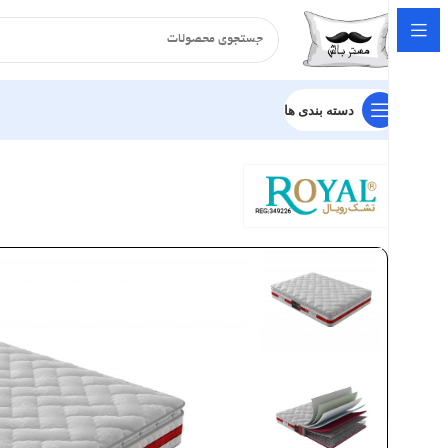
دسته بندی ها
خانه
تشک
طبی فنری
تشک رویال مدل طبی فنری آناهیتا پد دار