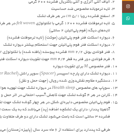
الیاف آنتی آلرژی و آنتی باکتریال فشرده ۲۰۰ گرمی
Instagram
لایه ترموبانه مخصوص ضد حساسیت
اسفنج فشرده رویا ۵/۱
cm
در هر طرف تشک
WhatsApp
لایه ترموفلت فشرده ۱۲۰۰ گرمی با تکنولوژی
felt woven
در هر طرف
لایه‌های دیگه (فوم پلی‌اتیلن ۲ سانتی)
دیواره اسکلت فنر فوم پلی‌اتیلن (موکت) (لایه ترموفلت فشرده)
دیواره اسکلت فنر فوم پلی‌اتیلن جهت استحکام بیشتر دیواره تشک
فنر فولادی بونل ۲/۲
mm
فشرده پیوسته (بافته شده) با تکنولوژی
re
فرم فولادی دور فنر به قطر ۴/۴
mm
جهت تقویت دیواره اسکلت فنر
فنر مخصوص
M
برای تقویت دیواره
دیواره تشک دارای پارچه اسپیسر (
Spacer
) سوپر راشل (
er Rachel
دستگیره مقاوم نقش‌دوزی شده رویال (جهت حمل و نقل)
سوپاپ های مخصوص
Health sleep
در دیواره تشک جهت تهویه هوا 
کارتن در هر ۴ گوشه تشک جهت کاهش آسیب احتمالی در اثر حمل و نقل
فوم پلی‌اتیلن مخصوص دایره‌ای شکل در هر چهار گوشه تشک جهت تق
آناهیتا پددار: دارای یک تشکچه اضافه (پد) می‌باشد که به یک 
فشرده ۳ سانتی است که باعث می‌شود تشک دارای دو طرف متفاوت باشد.
طرفی که پددارد برای استفاده از ۶ ماه سرد سا