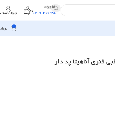
خط ویژه:
ورود / ثبت نا
02191307235
0
تومان
 فنری آناهیتا پد دار