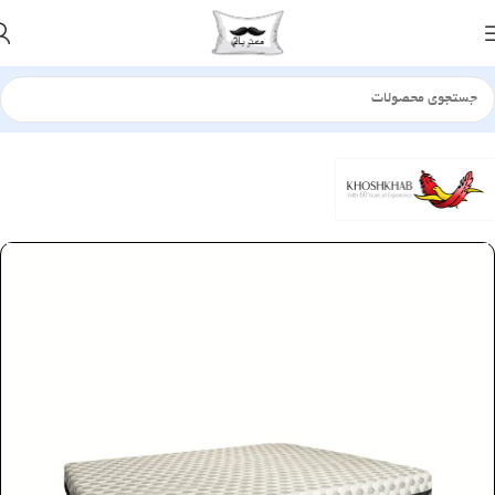
خانه
تشک
فنر منفصل