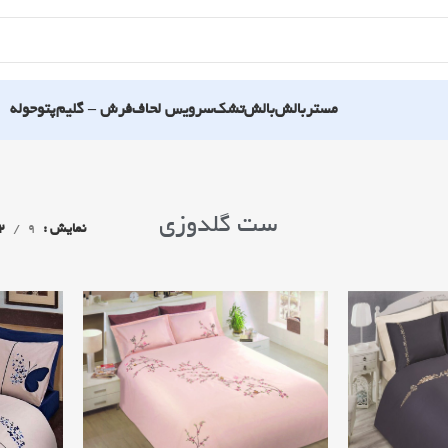
مستربالش
بالش
تشک
سرویس لحاف
فرش – گلیم
پتو
حوله
ست گلدوزی
نمایش
9
2