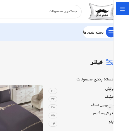
دسته بندی ها
خانه
سرویس لحاف
آرماندو
ست گلدوزی
فیلتر
دسته‌ بندی محصولات
بالش
61
تشک
74
سرویس لحاف
48
فرش - گلیم
35
پتو
14