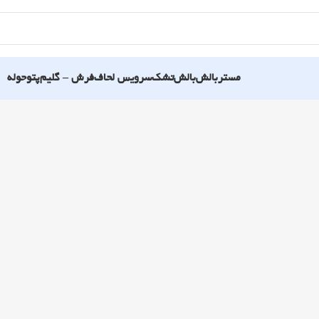
مستربالش
بالش
تشک
سرویس لحاف
فرش – گلیم
پتو
حوله