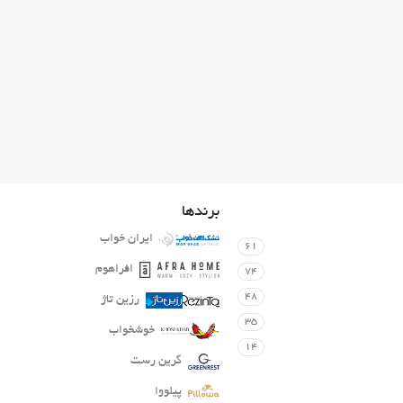
برندها
ایران خواب
61
افراهوم
74
48
رزین تاژ
35
خوشخواب
14
گرین رست
پیلووا